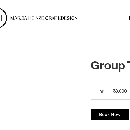
Group 
3,000
Indian
1 hr
1
₹3,000
rupees
h
Book Now