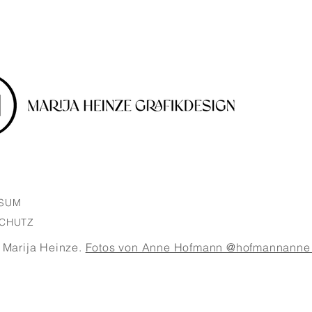
SSUM
CHUTZ
 Marija Heinze.
Fotos von Anne Hofmann @hofmannanne