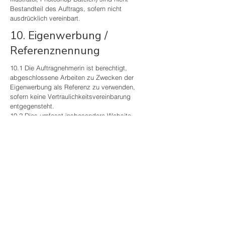
Bestandteil des Auftrags, sofern nicht
ausdrücklich vereinbart.
10. Eigenwerbung /
Referenznennung
10.1 Die Auftragnehmerin ist berechtigt,
abgeschlossene Arbeiten zu Zwecken der
Eigenwerbung als Referenz zu verwenden,
sofern keine Vertraulichkeitsvereinbarung
entgegensteht.
10.2 Dies umfasst insbesondere Website,
Portfolio, Social Media und Präsentationen.
11. Haftung
11.1 Die Auftragnehmerin haftet nur für Vorsatz
und grobe Fahrlässigkeit.
11.2 Für leichte Fahrlässigkeit haftet die
Auftragnehmerin nur bei Verletzung
wesentlicher Vertragspflichten.
11.3 Eine Haftung für mittelbare Schäden,
Folgeschäden oder entgangenen Gewinn ist