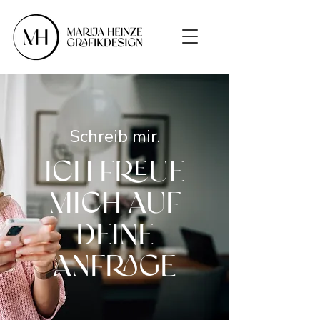
Schreib mir.
ICH FREUE
MICH AUF
DEINE
ANFRAGE